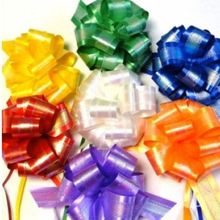
Выберите город
Обратный звонок
Заказать обратный звонок
Каталог
Семена
Грунты
Газонные травы, сидераты
Горшки, рассадники, аксессуары
Посадочный материал
Садовый инструмент, инвентарь
Консервирование
Средства защиты, удобрения, добавки, химия
Обустройство сада, декор