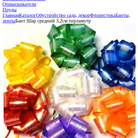
Опрыскиватели
Пруды
Главная
Каталог
Обустройство сада, декор
Флористика
Банты,
ленты
Бант Шар средний 3,2см перламутр