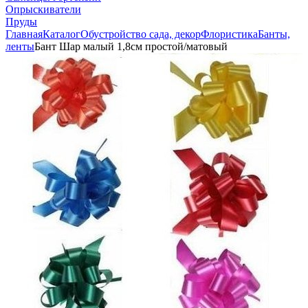
Опрыскиватели
Пруды
Главная
Каталог
Обустройство сада, декор
Флористика
Банты,
ленты
Бант Шар малый 1,8см простой/матовый