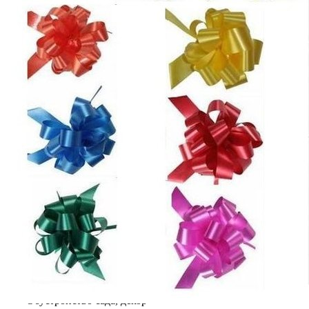
Выберите город
Обратный звонок
Заказать обратный звонок
Каталог
Семена
Грунты
Газонные травы, сидераты
Горшки, рассадники, аксессуары
Посадочный материал
Садовый инструмент, инвентарь
Консервирование
Средства защиты, удобрения, добавки, химия
Обустройство сада, декор