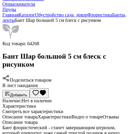
Опрыскиватели
Пруды
Главная
Каталог
Обустройство сада, декор
Флористика
Банты,
ленты
Бант Шар большой 5 см блеск с рисунком
Код товара:
64268
Бант Шар большой 5 см блеск с
рисунком
Поделиться товаром
В лист ожидания
Добавить
Наличие:
Нет в наличии
Характеристики
Cмотреть все характеристики
Описание товара
Характеристики
Видео о товаре
Отзывы
Описание товара
Бант флористический - станет завершающим штрихом,
который превратит даже самый простой подарок в нечто