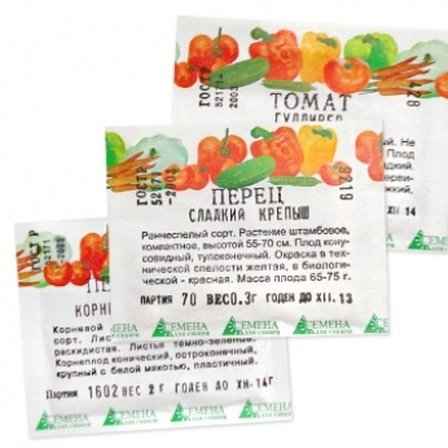
Выберите город
Обратный звонок
Заказать обратный звонок
Каталог
Семена
Грунты
Газонные травы, сидераты
Горшки, рассадники, аксессуары
Посадочный материал
Садовый инструмент, инвентарь
Консервирование
Средства защиты, удобрения, добавки, химия
Обустройство сада, декор