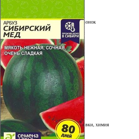
Выберите город
Обратный звонок
Заказать обратный звонок
Каталог
Семена
Грунты
Газонные травы, сидераты
Горшки, рассадники, аксессуары
Посадочный материал
Садовый инструмент, инвентарь
Консервирование
Средства защиты, удобрения, добавки, химия
Обустройство сада, декор