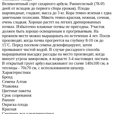
Великолепный сорт сахарного арбуза. Раннеспелый (78-95
дней от всходов до первого сбора урожая). Плоды
шаровидные, гладкие, масса до 3 кг. Кора темно-зеленая с едва
заметными полосами. Мякоть темно-красная, нежная, сочная,
очень сладкая. Хорошо растет на легких дренированных
почвах. Избыточно влажные почвы не пригодны. Участок
должен быть хорошо освещенным и прогреваемым. На
прежнем месте можно выращивать по истечении 4 лет. Посев
производят, когда почва прогреется на глубину 8-10 см до
15˚С. Перед посевом семена дезинфицируют, затем
промывают чистой водой. В случае рассадного способа
выращивания высадку рассады на место производят, когда
минует угроза заморозков, в возрасте 3-4 настоящих листьев.
В открытый грунт арбуз высаживают по схеме 140x100 см, в
теплицы - 70x70 см, с использованием шпалер.
Характеристики
Бренд
Семена Алтая
Упаковка
Цветные пакеты
Срок созревания
Ранние
Окраска плода
Красная
Cмотреть все характеристики