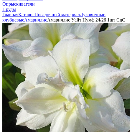
Опрыскиватели
Пруды
Главная
Каталог
Посадочный материал
Луковичные,
клубневые
Амариллис
Амариллис Уайт Нумф 24/26 1шт СдС