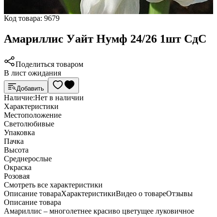
Код товара:
9679
Амариллис Уайт Нумф 24/26 1шт СдС
Поделиться товаром
В лист ожидания
Добавить
Наличие:
Нет в наличии
Характеристики
Местоположение
Светолюбивые
Упаковка
Пачка
Высота
Среднерослые
Окраска
Розовая
Cмотреть все характеристики
Описание товара
Характеристики
Видео о товаре
Отзывы
Описание товара
Амариллис – многолетнее красиво цветущее луковичное