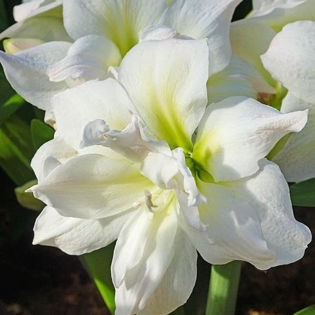
Выберите город
Обратный звонок
Заказать обратный звонок
Каталог
Семена
Грунты
Газонные травы, сидераты
Горшки, рассадники, аксессуары
Посадочный материал
Садовый инструмент, инвентарь
Консервирование
Средства защиты, удобрения, добавки, химия
Обустройство сада, декор